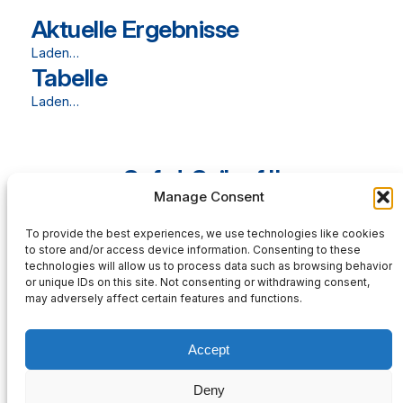
Aktuelle Ergebnisse
Laden…
Tabelle
Laden…
Spfrd. Sailauf II
Manage Consent
To provide the best experiences, we use technologies like cookies
to store and/or access device information. Consenting to these
Aktuelle Ergebnisse
technologies will allow us to process data such as browsing behavior
Laden…
or unique IDs on this site. Not consenting or withdrawing consent,
may adversely affect certain features and functions.
Tabelle
Laden…
Accept
Deny