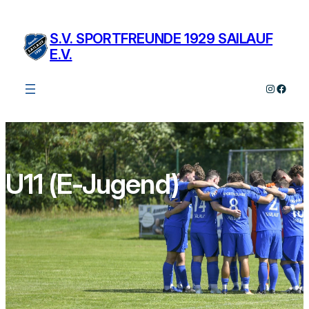
Zum
Inhalt
S.V. SPORTFREUNDE 1929 SAILAUF
springen
E.V.
Instagra
Faceb
U11 (E-Jugend)