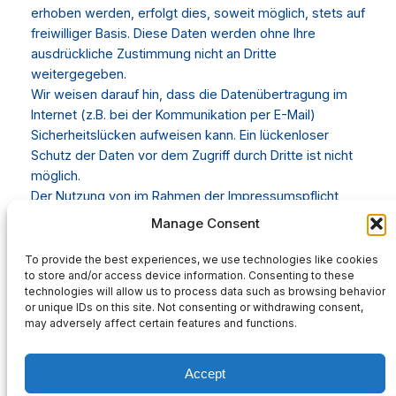
erhoben werden, erfolgt dies, soweit möglich, stets auf
freiwilliger Basis. Diese Daten werden ohne Ihre
ausdrückliche Zustimmung nicht an Dritte
weitergegeben.
Wir weisen darauf hin, dass die Datenübertragung im
Internet (z.B. bei der Kommunikation per E-Mail)
Sicherheitslücken aufweisen kann. Ein lückenloser
Schutz der Daten vor dem Zugriff durch Dritte ist nicht
möglich.
Der Nutzung von im Rahmen der Impressumspflicht
veröffentlichten Kontaktdaten durch Dritte zur
Manage Consent
Übersendung von nicht ausdrücklich angeforderter
Werbung und Informationsmaterialien wird hiermit
To provide the best experiences, we use technologies like cookies
to store and/or access device information. Consenting to these
ausdrücklich widersprochen. Die Betreiber der Seiten
technologies will allow us to process data such as browsing behavior
behalten sich ausdrücklich rechtliche Schritte im Falle
or unique IDs on this site. Not consenting or withdrawing consent,
der unverlangten Zusendung von Werbeinformationen,
may adversely affect certain features and functions.
etwa durch Spam-Mails, vor.
Website Impressum erstellt durch
impressum-
Accept
generator.de
von der
Kanzlei Hasselbach