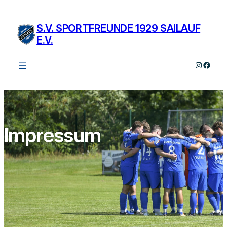
Zum
Inhalt
S.V. SPORTFREUNDE 1929 SAILAUF
springen
E.V.
Instagra
Faceb
Impressum